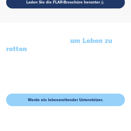
Laden Sie die FLAR-Broschüre herunter
Helfen Sie mit uns
um Leben zu
retten
Jeden Tag entscheiden sich Tausende von Menschen dafür, die
FLAR Foundation zu unterstützen. Ihre Großzügigkeit ermöglicht
es unseren Teams, schneller zu reagieren, weiter zu gehen und
mit der bestmöglichen Ausrüstung zu arbeiten.
Auch du kannst
einen Unterschied machen.
Werde ein lebensrettender Unterstützer.