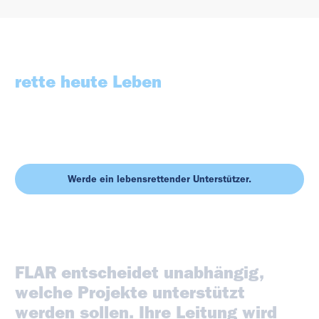
Deine Unterstützung kann helfen
rette heute Leben
Jede Spende hilft direkt bei der Finanzierung lebenswichtiger
medizinischer Geräte für Luftrettungseinsätze. Eine einfache
Geste... die den Unterschied ausmachen kann.
Werde ein lebensrettender Unterstützer.
FLAR
entscheidet
unabhängig,
welche
Projekte
unterstützt
werden
sollen.
Ihre
Leitung
wird