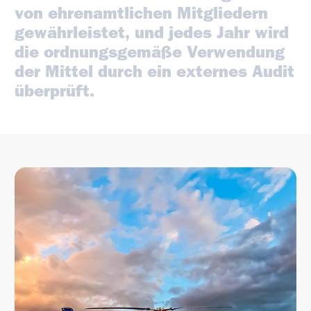
von
ehrenamtlichen
Mitgliedern
gewährleistet,
und
jedes
Jahr
wird
die
ordnungsgemäße
Verwendung
der
Mittel
durch
ein
externes
Audit
überprüft.