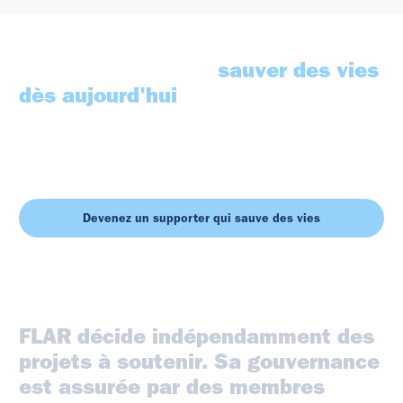
Votre soutien peut
sauver des vies
dès aujourd'hui
Chaque don contribue directement à financer des équipements
médicaux essentiels pour les missions de sauvetage aérien. Un
geste simple... qui peut faire toute la différence.
Devenez un supporter qui sauve des vies
FLAR
décide
indépendamment
des
projets
à
soutenir.
Sa
gouvernance
est
assurée
par
des
membres