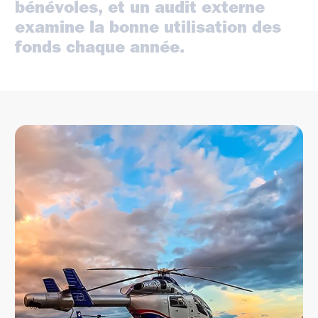
bénévoles,
et
un
audit
externe
examine
la
bonne
utilisation
des
fonds
chaque
année.