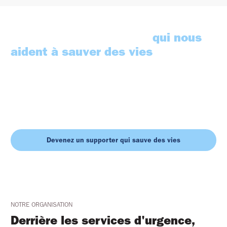
Rejoignezcelles et ceux
qui nous
aident à sauver des vies
Chaque jour, des milliers de personnes choisissent de soutenir la
Fondation FLAR. Leur générosité permet à nos équipes de réagir
plus rapidement, d'aller plus loin et de fonctionner avec le
meilleur équipement possible.
Vous pouvez, vous aussi, faire la
différence.
Devenez un supporter qui sauve des vies
NOTRE ORGANISATION
Derrière les services d'urgence,